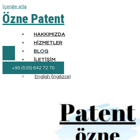
İçeriğe atla
Özne Patent
HAKKIMIZDA
HIZMETLER
BLOG
İLETIŞIM
+90 (535) 642 72 70
TÜRKÇE
English
(
İngilizce
)