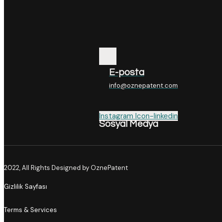
E-posta
info@oznepatent.com
Instagram
Icon-linkedin
Sosyal Medya
2022, All Rights Designed by OznePatent
Gizlilik Sayfası
Terms & Services